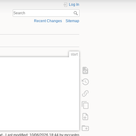
Log In
Recent Changes
Sitemap
start
xt
· Last modified:
10/06/2026 18:44
by
mccastro